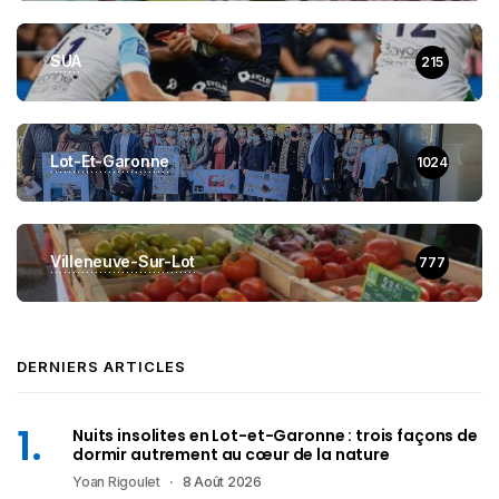
SUA
215
Lot-Et-Garonne
1024
Villeneuve-Sur-Lot
777
DERNIERS ARTICLES
Nuits insolites en Lot-et-Garonne : trois façons de
dormir autrement au cœur de la nature
Yoan Rigoulet
8 Août 2026