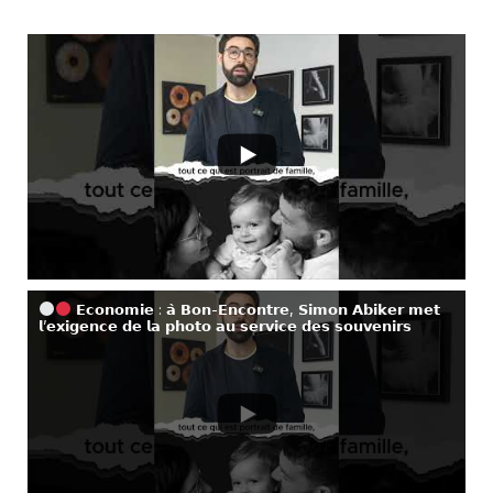
𝗘𝗰𝗼𝗻𝗼𝗺𝗶𝗲 : 𝗮̀ 𝗕𝗼𝗻-𝗘𝗻𝗰𝗼𝗻𝘁𝗿𝗲, 𝗦𝗶𝗺𝗼𝗻 𝗔𝗯𝗶𝗸𝗲𝗿 𝗺𝗲𝘁
𝗹’𝗲𝘅𝗶𝗴𝗲𝗻𝗰𝗲 𝗱𝗲 𝗹𝗮 𝗽𝗵𝗼𝘁𝗼 𝗮𝘂 𝘀𝗲𝗿𝘃𝗶𝗰𝗲 𝗱𝗲𝘀 𝘀𝗼𝘂𝘃𝗲𝗻𝗶𝗿𝘀