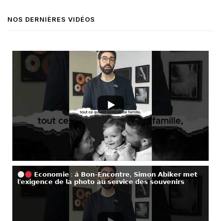
NOS DERNIÈRES VIDÉOS
𝗘𝗰𝗼𝗻𝗼𝗺𝗶𝗲 : 𝗮̀ 𝗕𝗼𝗻-𝗘𝗻𝗰𝗼𝗻𝘁𝗿𝗲, 𝗦𝗶𝗺𝗼𝗻 𝗔𝗯𝗶𝗸𝗲𝗿 𝗺𝗲𝘁
𝗹’𝗲𝘅𝗶𝗴𝗲𝗻𝗰𝗲 𝗱𝗲 𝗹𝗮 𝗽𝗵𝗼𝘁𝗼 𝗮𝘂 𝘀𝗲𝗿𝘃𝗶𝗰𝗲 𝗱𝗲𝘀 𝘀𝗼𝘂𝘃𝗲𝗻𝗶𝗿𝘀