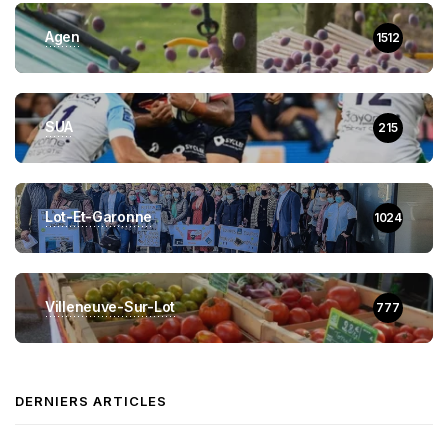
Agen
1512
SUA
215
Lot-Et-Garonne
1024
Villeneuve-Sur-Lot
777
DERNIERS ARTICLES