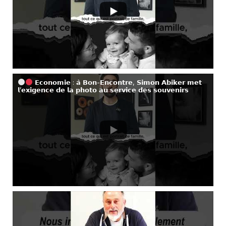
𝗘𝗰𝗼𝗻𝗼𝗺𝗶𝗲 : 𝗮̀ 𝗕𝗼𝗻-𝗘𝗻𝗰𝗼𝗻𝘁𝗿𝗲, 𝗦𝗶𝗺𝗼𝗻 𝗔𝗯𝗶𝗸𝗲𝗿 𝗺𝗲𝘁
𝗹’𝗲𝘅𝗶𝗴𝗲𝗻𝗰𝗲 𝗱𝗲 𝗹𝗮 𝗽𝗵𝗼𝘁𝗼 𝗮𝘂 𝘀𝗲𝗿𝘃𝗶𝗰𝗲 𝗱𝗲𝘀 𝘀𝗼𝘂𝘃𝗲𝗻𝗶𝗿𝘀