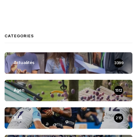
CATEGORIES
Actualités
3399
Agen
1512
SUA
215