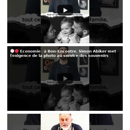
𝗘𝗰𝗼𝗻𝗼𝗺𝗶𝗲 : 𝗮̀ 𝗕𝗼𝗻-𝗘𝗻𝗰𝗼𝗻𝘁𝗿𝗲, 𝗦𝗶𝗺𝗼𝗻 𝗔𝗯𝗶𝗸𝗲𝗿 𝗺𝗲𝘁
𝗹’𝗲𝘅𝗶𝗴𝗲𝗻𝗰𝗲 𝗱𝗲 𝗹𝗮 𝗽𝗵𝗼𝘁𝗼 𝗮𝘂 𝘀𝗲𝗿𝘃𝗶𝗰𝗲 𝗱𝗲𝘀 𝘀𝗼𝘂𝘃𝗲𝗻𝗶𝗿𝘀