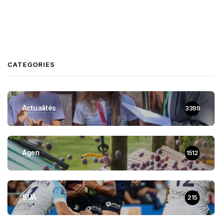
CATEGORIES
Actualités
3399
Agen
1512
SUA
215