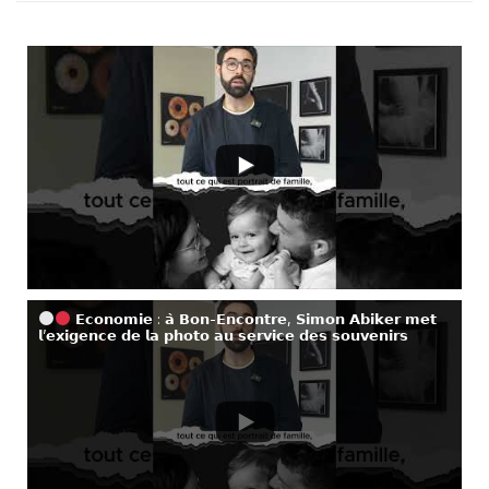
𝗘𝗰𝗼𝗻𝗼𝗺𝗶𝗲 : 𝗮̀ 𝗕𝗼𝗻-𝗘𝗻𝗰𝗼𝗻𝘁𝗿𝗲, 𝗦𝗶𝗺𝗼𝗻 𝗔𝗯𝗶𝗸𝗲𝗿 𝗺𝗲𝘁
𝗹’𝗲𝘅𝗶𝗴𝗲𝗻𝗰𝗲 𝗱𝗲 𝗹𝗮 𝗽𝗵𝗼𝘁𝗼 𝗮𝘂 𝘀𝗲𝗿𝘃𝗶𝗰𝗲 𝗱𝗲𝘀 𝘀𝗼𝘂𝘃𝗲𝗻𝗶𝗿𝘀