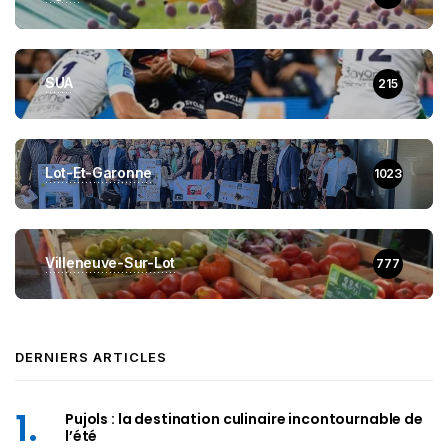
SUA
215
Lot-Et-Garonne
1023
Villeneuve-Sur-Lot
777
DERNIERS ARTICLES
Pujols : la destination culinaire incontournable de
l’été