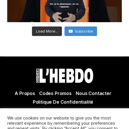
Load More...
Subscribe
A Propos
Codes Promos
Nous Contacter
Politique De Confidentialité
© Copyright 2021 Tous droits réservés Quidam Hebdo
We use cookies on our website to give you the most
Actualité Agen - Actualité en lot et Garonne - Actualité
relevant experience by remembering your preferences
Villeneuve sur Lot
and repeat visits. By clicking “Accept All”, you consent to