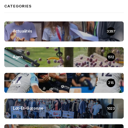
CATEGORIES
Actualités
3397
Agen
1512
SUA
215
Lot-Et-Garonne
1023