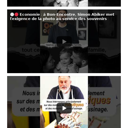
𝗘𝗰𝗼𝗻𝗼𝗺𝗶𝗲 : 𝗮̀ 𝗕𝗼𝗻-𝗘𝗻𝗰𝗼𝗻𝘁𝗿𝗲, 𝗦𝗶𝗺𝗼𝗻 𝗔𝗯𝗶𝗸𝗲𝗿 𝗺𝗲𝘁
𝗹’𝗲𝘅𝗶𝗴𝗲𝗻𝗰𝗲 𝗱𝗲 𝗹𝗮 𝗽𝗵𝗼𝘁𝗼 𝗮𝘂 𝘀𝗲𝗿𝘃𝗶𝗰𝗲 𝗱𝗲𝘀 𝘀𝗼𝘂𝘃𝗲𝗻𝗶𝗿𝘀