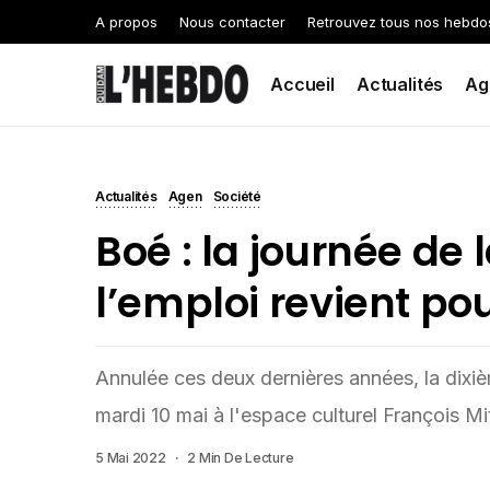
A propos
Nous contacter
Retrouvez tous nos hebdo
Accueil
Actualités
Ag
Actualités
Agen
Société
Boé : la journée de l
l’emploi revient pou
Annulée ces deux dernières années, la dixièm
mardi 10 mai à l'espace culturel François Mi
5 Mai 2022
2 Min De Lecture