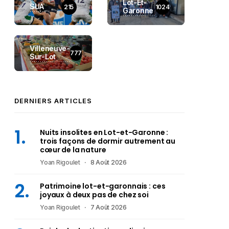
Lot-Et-
SUA
215
1024
Garonne
Villeneuve-
777
Sur-Lot
DERNIERS ARTICLES
Nuits insolites en Lot-et-Garonne :
trois façons de dormir autrement au
cœur de la nature
Yoan Rigoulet
8 Août 2026
Patrimoine lot-et-garonnais : ces
joyaux à deux pas de chez soi
Yoan Rigoulet
7 Août 2026