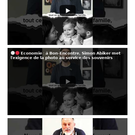
𝗘𝗰𝗼𝗻𝗼𝗺𝗶𝗲 : 𝗮̀ 𝗕𝗼𝗻-𝗘𝗻𝗰𝗼𝗻𝘁𝗿𝗲, 𝗦𝗶𝗺𝗼𝗻 𝗔𝗯𝗶𝗸𝗲𝗿 𝗺𝗲𝘁
𝗹’𝗲𝘅𝗶𝗴𝗲𝗻𝗰𝗲 𝗱𝗲 𝗹𝗮 𝗽𝗵𝗼𝘁𝗼 𝗮𝘂 𝘀𝗲𝗿𝘃𝗶𝗰𝗲 𝗱𝗲𝘀 𝘀𝗼𝘂𝘃𝗲𝗻𝗶𝗿𝘀