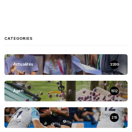
CATEGORIES
Actualités
3399
Agen
1512
SUA
215