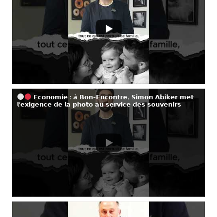
𝗘𝗰𝗼𝗻𝗼𝗺𝗶𝗲 : 𝗮̀ 𝗕𝗼𝗻-𝗘𝗻𝗰𝗼𝗻𝘁𝗿𝗲, 𝗦𝗶𝗺𝗼𝗻 𝗔𝗯𝗶𝗸𝗲𝗿 𝗺𝗲𝘁
𝗹’𝗲𝘅𝗶𝗴𝗲𝗻𝗰𝗲 𝗱𝗲 𝗹𝗮 𝗽𝗵𝗼𝘁𝗼 𝗮𝘂 𝘀𝗲𝗿𝘃𝗶𝗰𝗲 𝗱𝗲𝘀 𝘀𝗼𝘂𝘃𝗲𝗻𝗶𝗿𝘀