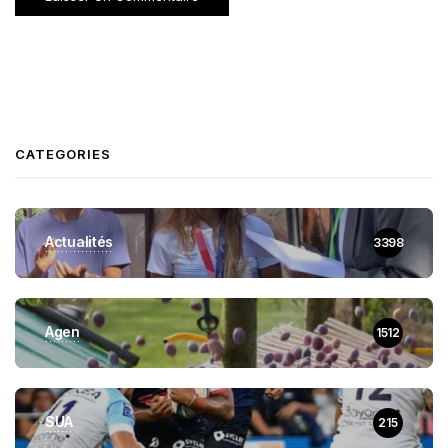
CATEGORIES
Actualités
3398
Agen
1512
SUA
215