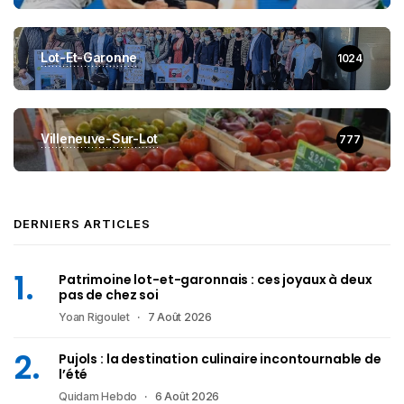
Lot-Et-Garonne
1024
Villeneuve-Sur-Lot
777
DERNIERS ARTICLES
Patrimoine lot-et-garonnais : ces joyaux à deux
pas de chez soi
Yoan Rigoulet
7 Août 2026
Pujols : la destination culinaire incontournable de
l’été
Quidam Hebdo
6 Août 2026