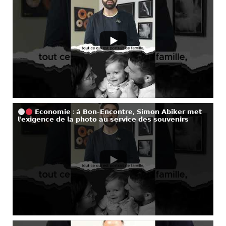
𝗘𝗰𝗼𝗻𝗼𝗺𝗶𝗲 : 𝗮̀ 𝗕𝗼𝗻-𝗘𝗻𝗰𝗼𝗻𝘁𝗿𝗲, 𝗦𝗶𝗺𝗼𝗻 𝗔𝗯𝗶𝗸𝗲𝗿 𝗺𝗲𝘁
𝗹’𝗲𝘅𝗶𝗴𝗲𝗻𝗰𝗲 𝗱𝗲 𝗹𝗮 𝗽𝗵𝗼𝘁𝗼 𝗮𝘂 𝘀𝗲𝗿𝘃𝗶𝗰𝗲 𝗱𝗲𝘀 𝘀𝗼𝘂𝘃𝗲𝗻𝗶𝗿𝘀