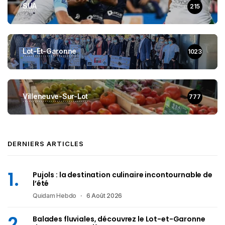
SUA
215
Lot-Et-Garonne
1023
Villeneuve-Sur-Lot
777
DERNIERS ARTICLES
Pujols : la destination culinaire incontournable de
l’été
Quidam Hebdo
6 Août 2026
Balades fluviales, découvrez le Lot-et-Garonne