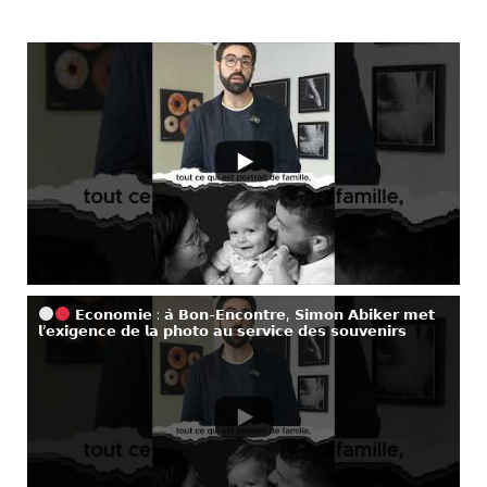
𝗘𝗰𝗼𝗻𝗼𝗺𝗶𝗲 : 𝗮̀ 𝗕𝗼𝗻-𝗘𝗻𝗰𝗼𝗻𝘁𝗿𝗲, 𝗦𝗶𝗺𝗼𝗻 𝗔𝗯𝗶𝗸𝗲𝗿 𝗺𝗲𝘁
𝗹’𝗲𝘅𝗶𝗴𝗲𝗻𝗰𝗲 𝗱𝗲 𝗹𝗮 𝗽𝗵𝗼𝘁𝗼 𝗮𝘂 𝘀𝗲𝗿𝘃𝗶𝗰𝗲 𝗱𝗲𝘀 𝘀𝗼𝘂𝘃𝗲𝗻𝗶𝗿𝘀