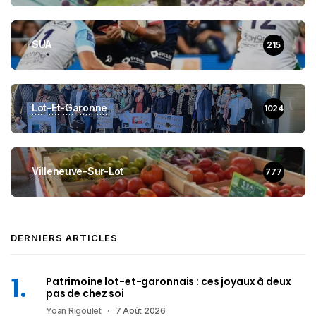
SUA
215
Lot-Et-Garonne
1024
Villeneuve-Sur-Lot
777
DERNIERS ARTICLES
Patrimoine lot-et-garonnais : ces joyaux à deux
pas de chez soi
Yoan Rigoulet
7 Août 2026