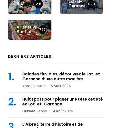
Lot-Et-
SUA
215
1023
Garonne
Villeneuve-
777
Sur-Lot
DERNIERS ARTICLES
Balades fluviales, découvrez le Lot-et-
Garonne d’une autre manière
Yoan Rigoulet
5 Août 2026
Huit spots pour piquer une tête cet été
en Lot-et-Garonne
Quidam Hebdo
4 Août 2026
L’Albret, terre d’histoire et de