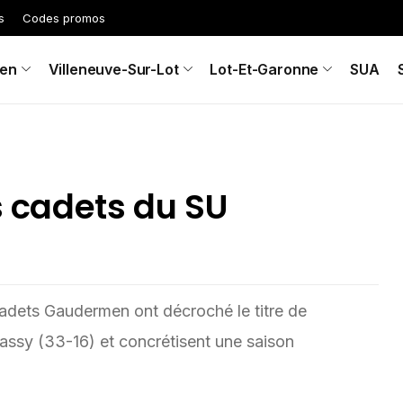
s
Codes promos
en
Villeneuve-Sur-Lot
Lot-Et-Garonne
SUA
s cadets du SU
adets Gaudermen ont décroché le titre de
ssy (33-16) et concrétisent une saison