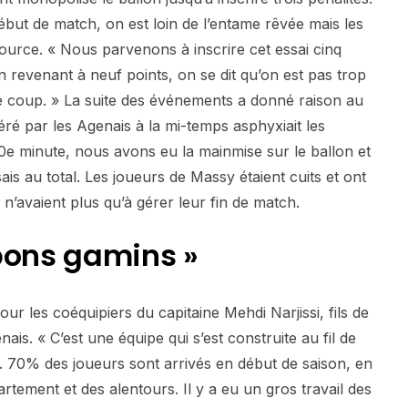
ébut de match, on est loin de l’entame rêvée mais les
source. « Nous parvenons à inscrire cet essai cinq
 revenant à neuf points, on se dit qu’on est pas trop
le coup. » La suite des événements a donné raison au
éré par les Agenais à la mi-temps asphyxiait les
 50e minute, nous avons eu la mainmise sur le ballon et
ais au total. Les joueurs de Massy étaient cuits et ont
n’avaient plus qu’à gérer leur fin de match.
bons gamins »
ur les coéquipiers du capitaine Mehdi Narjissi, fils de
ais. « C’est une équipe qui s’est construite au fil de
o. 70% des joueurs sont arrivés en début de saison, en
tement et des alentours. Il y a eu un gros travail des