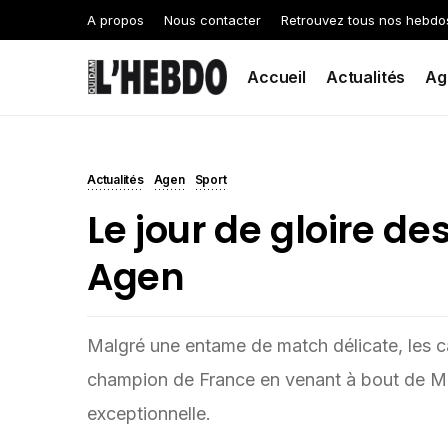
A propos
Nous contacter
Retrouvez tous nos hebdo
Accueil
Actualités
Ag
Actualités
Agen
Sport
Le jour de gloire de
Agen
Malgré une entame de match délicate, les c
champion de France en venant à bout de Ma
exceptionnelle.