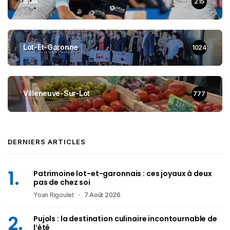
SUA
215
Lot-Et-Garonne
1024
Villeneuve-Sur-Lot
777
DERNIERS ARTICLES
Patrimoine lot-et-garonnais : ces joyaux à deux
pas de chez soi
Yoan Rigoulet
7 Août 2026
Pujols : la destination culinaire incontournable de
l’été