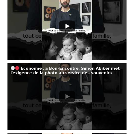
𝗘𝗰𝗼𝗻𝗼𝗺𝗶𝗲 : 𝗮̀ 𝗕𝗼𝗻-𝗘𝗻𝗰𝗼𝗻𝘁𝗿𝗲, 𝗦𝗶𝗺𝗼𝗻 𝗔𝗯𝗶𝗸𝗲𝗿 𝗺𝗲𝘁
𝗹’𝗲𝘅𝗶𝗴𝗲𝗻𝗰𝗲 𝗱𝗲 𝗹𝗮 𝗽𝗵𝗼𝘁𝗼 𝗮𝘂 𝘀𝗲𝗿𝘃𝗶𝗰𝗲 𝗱𝗲𝘀 𝘀𝗼𝘂𝘃𝗲𝗻𝗶𝗿𝘀