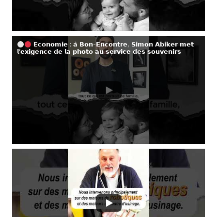
𝗘𝗰𝗼𝗻𝗼𝗺𝗶𝗲 : 𝗮̀ 𝗕𝗼𝗻-𝗘𝗻𝗰𝗼𝗻𝘁𝗿𝗲, 𝗦𝗶𝗺𝗼𝗻 𝗔𝗯𝗶𝗸𝗲𝗿 𝗺𝗲𝘁
𝗹’𝗲𝘅𝗶𝗴𝗲𝗻𝗰𝗲 𝗱𝗲 𝗹𝗮 𝗽𝗵𝗼𝘁𝗼 𝗮𝘂 𝘀𝗲𝗿𝘃𝗶𝗰𝗲 𝗱𝗲𝘀 𝘀𝗼𝘂𝘃𝗲𝗻𝗶𝗿𝘀