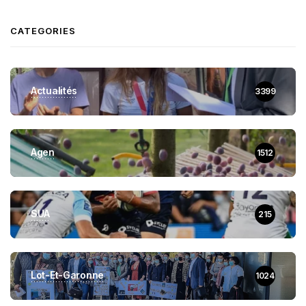
CATEGORIES
Actualités
3399
Agen
1512
SUA
215
Lot-Et-Garonne
1024