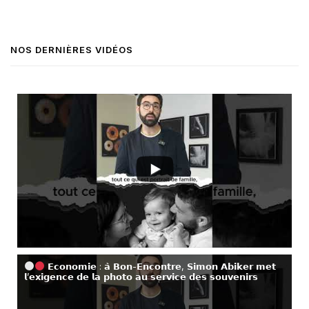
NOS DERNIÈRES VIDÉOS
𝗘𝗰𝗼𝗻𝗼𝗺𝗶𝗲 : 𝗮̀ 𝗕𝗼𝗻-𝗘𝗻𝗰𝗼𝗻𝘁𝗿𝗲, 𝗦𝗶𝗺𝗼𝗻 𝗔𝗯𝗶𝗸𝗲𝗿 𝗺𝗲𝘁
𝗹’𝗲𝘅𝗶𝗴𝗲𝗻𝗰𝗲 𝗱𝗲 𝗹𝗮 𝗽𝗵𝗼𝘁𝗼 𝗮𝘂 𝘀𝗲𝗿𝘃𝗶𝗰𝗲 𝗱𝗲𝘀 𝘀𝗼𝘂𝘃𝗲𝗻𝗶𝗿𝘀