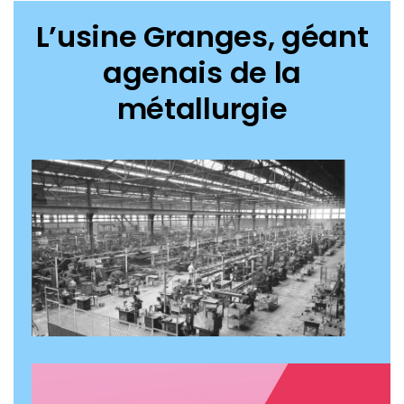
L’usine Granges, géant
agenais de la
métallurgie