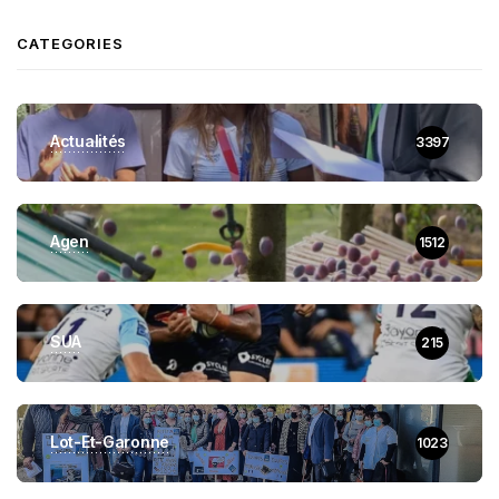
CATEGORIES
Actualités
3397
Agen
1512
SUA
215
Lot-Et-Garonne
1023