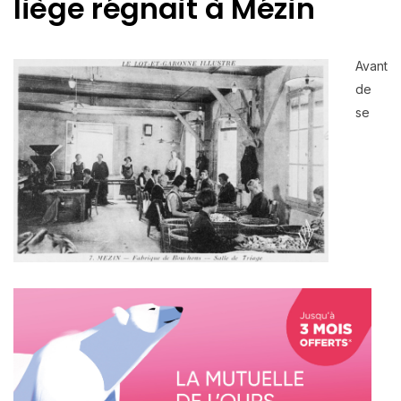
liège régnait à Mézin
Avant
de
se