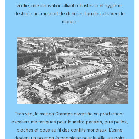
vitrifié, une innovation alliant robustesse et hygiène,
destinée au transport de denrées liquides à travers le
monde.
Très vite, la maison Granges diversifie sa production :
escaliers mécaniques pour le métro parisien, puis pelles,
pioches et obus au fil des conflits mondiaux. L’usine
devient un poumon économique pour la ville, au point