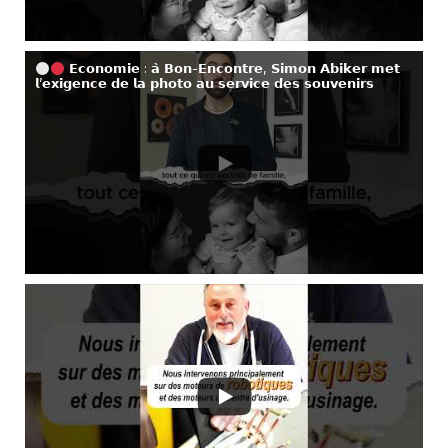
𝗘𝗰𝗼𝗻𝗼𝗺𝗶𝗲 : 𝗮̀ 𝗕𝗼𝗻-𝗘𝗻𝗰𝗼𝗻𝘁𝗿𝗲, 𝗦𝗶𝗺𝗼𝗻 𝗔𝗯𝗶𝗸𝗲𝗿 𝗺𝗲𝘁
𝗹’𝗲𝘅𝗶𝗴𝗲𝗻𝗰𝗲 𝗱𝗲 𝗹𝗮 𝗽𝗵𝗼𝘁𝗼 𝗮𝘂 𝘀𝗲𝗿𝘃𝗶𝗰𝗲 𝗱𝗲𝘀 𝘀𝗼𝘂𝘃𝗲𝗻𝗶𝗿𝘀