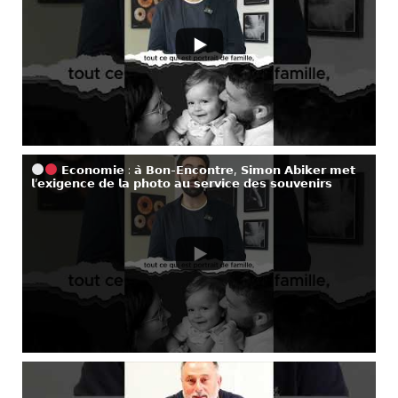
𝗘𝗰𝗼𝗻𝗼𝗺𝗶𝗲 : 𝗮̀ 𝗕𝗼𝗻-𝗘𝗻𝗰𝗼𝗻𝘁𝗿𝗲, 𝗦𝗶𝗺𝗼𝗻 𝗔𝗯𝗶𝗸𝗲𝗿 𝗺𝗲𝘁
𝗹’𝗲𝘅𝗶𝗴𝗲𝗻𝗰𝗲 𝗱𝗲 𝗹𝗮 𝗽𝗵𝗼𝘁𝗼 𝗮𝘂 𝘀𝗲𝗿𝘃𝗶𝗰𝗲 𝗱𝗲𝘀 𝘀𝗼𝘂𝘃𝗲𝗻𝗶𝗿𝘀