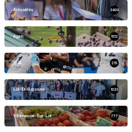
Actualités
3400
Agen
1512
SUA
215
Lot-Et-Garonne
1025
Villeneuve-Sur-Lot
777