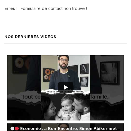
Erreur :
Formulaire de contact non trouvé !
NOS DERNIÈRES VIDÉOS
𝗘𝗰𝗼𝗻𝗼𝗺𝗶𝗲 : 𝗮̀ 𝗕𝗼𝗻-𝗘𝗻𝗰𝗼𝗻𝘁𝗿𝗲, 𝗦𝗶𝗺𝗼𝗻 𝗔𝗯𝗶𝗸𝗲𝗿 𝗺𝗲𝘁