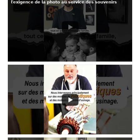
𝗹’𝗲𝘅𝗶𝗴𝗲𝗻𝗰𝗲 𝗱𝗲 𝗹𝗮 𝗽𝗵𝗼𝘁𝗼 𝗮𝘂 𝘀𝗲𝗿𝘃𝗶𝗰𝗲 𝗱𝗲𝘀 𝘀𝗼𝘂𝘃𝗲𝗻𝗶𝗿𝘀