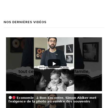
NOS DERNIÈRES VIDÉOS
𝗘𝗰𝗼𝗻𝗼𝗺𝗶𝗲 : 𝗮̀ 𝗕𝗼𝗻-𝗘𝗻𝗰𝗼𝗻𝘁𝗿𝗲, 𝗦𝗶𝗺𝗼𝗻 𝗔𝗯𝗶𝗸𝗲𝗿 𝗺𝗲𝘁
𝗹’𝗲𝘅𝗶𝗴𝗲𝗻𝗰𝗲 𝗱𝗲 𝗹𝗮 𝗽𝗵𝗼𝘁𝗼 𝗮𝘂 𝘀𝗲𝗿𝘃𝗶𝗰𝗲 𝗱𝗲𝘀 𝘀𝗼𝘂𝘃𝗲𝗻𝗶𝗿𝘀