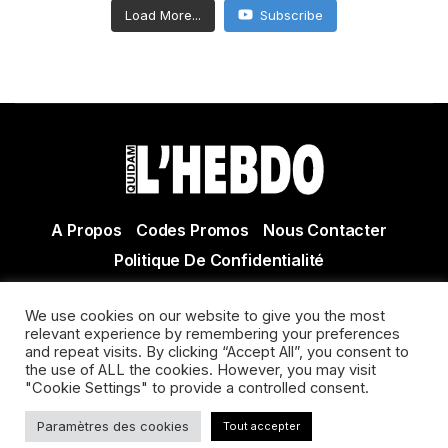
Load More...
Subscribe
A Propos
Codes Promos
Nous Contacter
Politique De Confidentialité
© Copyright 2021 Tous droits réservés Quidam Hebdo
We use cookies on our website to give you the most
Actualité Agen - Actualité en lot et Garonne - Actualité
relevant experience by remembering your preferences
Villeneuve sur Lot
and repeat visits. By clicking “Accept All”, you consent to
the use of ALL the cookies. However, you may visit
"Cookie Settings" to provide a controlled consent.
Paramètres des cookies
Tout accepter