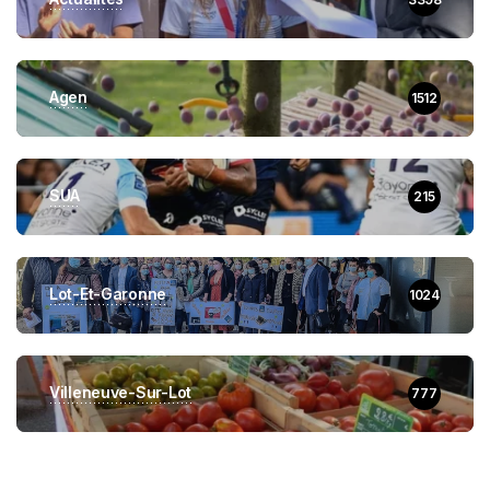
Agen
1512
SUA
215
Lot-Et-Garonne
1024
Villeneuve-Sur-Lot
777