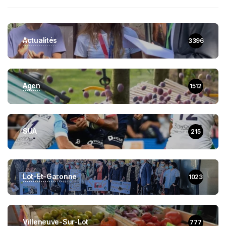
Actualités
3396
Agen
1512
SUA
215
Lot-Et-Garonne
1023
Villeneuve-Sur-Lot
777