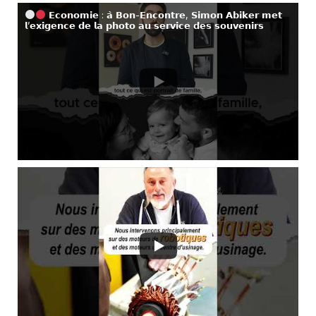
𝗘𝗰𝗼𝗻𝗼𝗺𝗶𝗲 : 𝗮̀ 𝗕𝗼𝗻-𝗘𝗻𝗰𝗼𝗻𝘁𝗿𝗲, 𝗦𝗶𝗺𝗼𝗻 𝗔𝗯𝗶𝗸𝗲𝗿 𝗺𝗲𝘁
𝗹’𝗲𝘅𝗶𝗴𝗲𝗻𝗰𝗲 𝗱𝗲 𝗹𝗮 𝗽𝗵𝗼𝘁𝗼 𝗮𝘂 𝘀𝗲𝗿𝘃𝗶𝗰𝗲 𝗱𝗲𝘀 𝘀𝗼𝘂𝘃𝗲𝗻𝗶𝗿𝘀