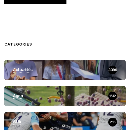
CATEGORIES
Actualités
3399
Agen
1512
SUA
215