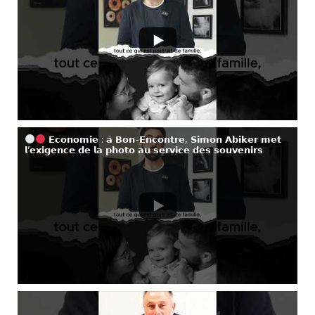
𝗘𝗰𝗼𝗻𝗼𝗺𝗶𝗲 : 𝗮̀ 𝗕𝗼𝗻-𝗘𝗻𝗰𝗼𝗻𝘁𝗿𝗲, 𝗦𝗶𝗺𝗼𝗻 𝗔𝗯𝗶𝗸𝗲𝗿 𝗺𝗲𝘁
𝗹’𝗲𝘅𝗶𝗴𝗲𝗻𝗰𝗲 𝗱𝗲 𝗹𝗮 𝗽𝗵𝗼𝘁𝗼 𝗮𝘂 𝘀𝗲𝗿𝘃𝗶𝗰𝗲 𝗱𝗲𝘀 𝘀𝗼𝘂𝘃𝗲𝗻𝗶𝗿𝘀