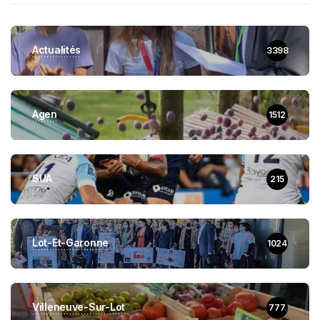
Actualités
3398
Agen
1512
SUA
215
Lot-Et-Garonne
1024
Villeneuve-Sur-Lot
777