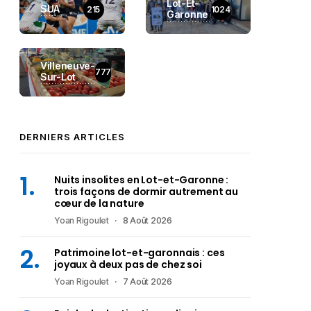
Lot-Et-
SUA
215
1024
Garonne
Villeneuve-
777
Sur-Lot
DERNIERS ARTICLES
Nuits insolites en Lot-et-Garonne :
trois façons de dormir autrement au
cœur de la nature
Yoan Rigoulet
8 Août 2026
Patrimoine lot-et-garonnais : ces
joyaux à deux pas de chez soi
Yoan Rigoulet
7 Août 2026