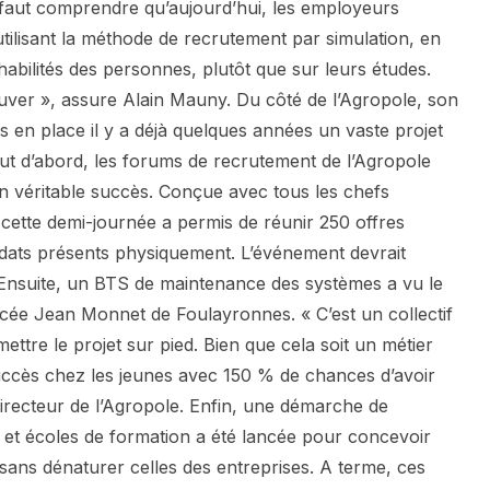
 Il faut comprendre qu’aujourd’hui, les employeurs
 utilisant la méthode de recrutement par simulation, en
 habilités des personnes, plutôt que sur leurs études.
uver », assure Alain Mauny. Du côté de l’Agropole, son
s en place il y a déjà quelques années un vaste projet
out d’abord, les forums de recrutement de l’Agropole
 véritable succès. Conçue avec tous les chefs
 cette demi-journée a permis de réunir 250 offres
idats présents physiquement. L’événement devrait
 Ensuite, un BTS de maintenance des systèmes a vu le
lycée Jean Monnet de Foulayronnes. « C’est un collectif
ettre le projet sur pied. Bien que cela soit un métier
succès chez les jeunes avec 150 % de chances d’avoir
 directeur de l’Agropole. Enfin, une démarche de
s et écoles de formation a été lancée pour concevoir
ans dénaturer celles des entreprises. A terme, ces