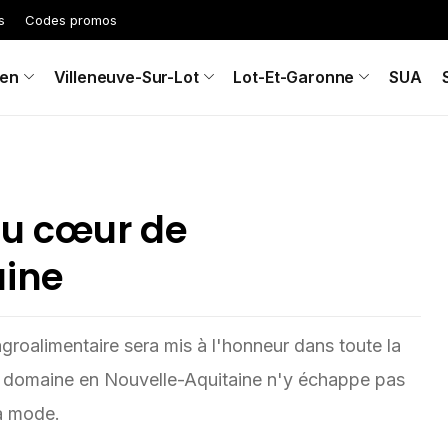
s
Codes promos
en
Villeneuve-Sur-Lot
Lot-Et-Garonne
SUA
au cœur de
aine
groalimentaire sera mis à l'honneur dans toute la
e domaine en Nouvelle-Aquitaine n'y échappe pas
la mode.