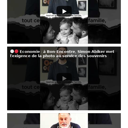
𝗘𝗰𝗼𝗻𝗼𝗺𝗶𝗲 : 𝗮̀ 𝗕𝗼𝗻-𝗘𝗻𝗰𝗼𝗻𝘁𝗿𝗲, 𝗦𝗶𝗺𝗼𝗻 𝗔𝗯𝗶𝗸𝗲𝗿 𝗺𝗲𝘁
𝗹’𝗲𝘅𝗶𝗴𝗲𝗻𝗰𝗲 𝗱𝗲 𝗹𝗮 𝗽𝗵𝗼𝘁𝗼 𝗮𝘂 𝘀𝗲𝗿𝘃𝗶𝗰𝗲 𝗱𝗲𝘀 𝘀𝗼𝘂𝘃𝗲𝗻𝗶𝗿𝘀