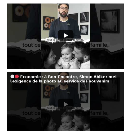
𝗘𝗰𝗼𝗻𝗼𝗺𝗶𝗲 : 𝗮̀ 𝗕𝗼𝗻-𝗘𝗻𝗰𝗼𝗻𝘁𝗿𝗲, 𝗦𝗶𝗺𝗼𝗻 𝗔𝗯𝗶𝗸𝗲𝗿 𝗺𝗲𝘁
𝗹’𝗲𝘅𝗶𝗴𝗲𝗻𝗰𝗲 𝗱𝗲 𝗹𝗮 𝗽𝗵𝗼𝘁𝗼 𝗮𝘂 𝘀𝗲𝗿𝘃𝗶𝗰𝗲 𝗱𝗲𝘀 𝘀𝗼𝘂𝘃𝗲𝗻𝗶𝗿𝘀