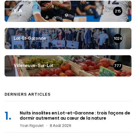
SUA
215
Lot-Et-Garonne
1024
Villeneuve-Sur-Lot
777
DERNIERS ARTICLES
Nuits insolites en Lot-et-Garonne : trois façons de
dormir autrement au cœur de la nature
Yoan Rigoulet
8 Août 2026