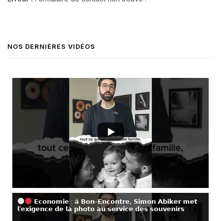
NOS DERNIÈRES VIDÉOS
𝗘𝗰𝗼𝗻𝗼𝗺𝗶𝗲 : 𝗮̀ 𝗕𝗼𝗻-𝗘𝗻𝗰𝗼𝗻𝘁𝗿𝗲, 𝗦𝗶𝗺𝗼𝗻 𝗔𝗯𝗶𝗸𝗲𝗿 𝗺𝗲𝘁
𝗹’𝗲𝘅𝗶𝗴𝗲𝗻𝗰𝗲 𝗱𝗲 𝗹𝗮 𝗽𝗵𝗼𝘁𝗼 𝗮𝘂 𝘀𝗲𝗿𝘃𝗶𝗰𝗲 𝗱𝗲𝘀 𝘀𝗼𝘂𝘃𝗲𝗻𝗶𝗿𝘀