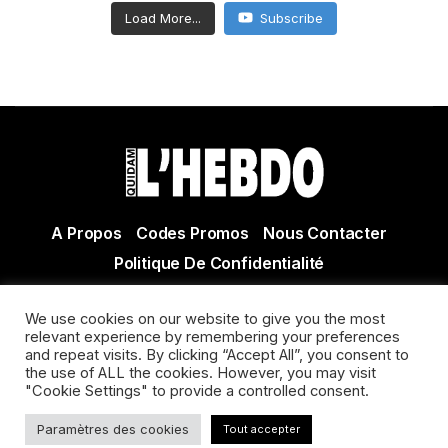
Load More...
Subscribe
A Propos
Codes Promos
Nous Contacter
Politique De Confidentialité
© Copyright 2021 Tous droits réservés Quidam Hebdo
We use cookies on our website to give you the most
Actualité Agen - Actualité en lot et Garonne - Actualité
relevant experience by remembering your preferences
Villeneuve sur Lot
and repeat visits. By clicking “Accept All”, you consent to
the use of ALL the cookies. However, you may visit
"Cookie Settings" to provide a controlled consent.
Paramètres des cookies
Tout accepter