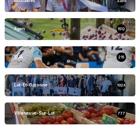
Actualités
3399
Agen
1512
SUA
215
Lot-Et-Garonne
1024
Villeneuve-Sur-Lot
777