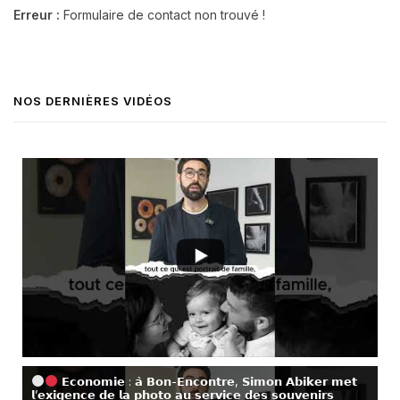
Erreur :
Formulaire de contact non trouvé !
NOS DERNIÈRES VIDÉOS
𝗘𝗰𝗼𝗻𝗼𝗺𝗶𝗲 : 𝗮̀ 𝗕𝗼𝗻-𝗘𝗻𝗰𝗼𝗻𝘁𝗿𝗲, 𝗦𝗶𝗺𝗼𝗻 𝗔𝗯𝗶𝗸𝗲𝗿 𝗺𝗲𝘁
𝗹’𝗲𝘅𝗶𝗴𝗲𝗻𝗰𝗲 𝗱𝗲 𝗹𝗮 𝗽𝗵𝗼𝘁𝗼 𝗮𝘂 𝘀𝗲𝗿𝘃𝗶𝗰𝗲 𝗱𝗲𝘀 𝘀𝗼𝘂𝘃𝗲𝗻𝗶𝗿𝘀