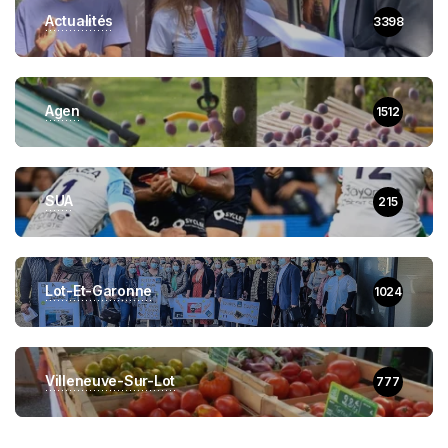
Actualités
3398
Agen
1512
SUA
215
Lot-Et-Garonne
1024
Villeneuve-Sur-Lot
777