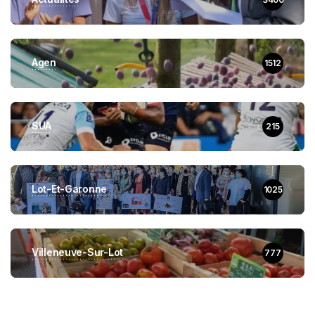
Agen
1512
SUA
215
Lot-Et-Garonne
1025
Villeneuve-Sur-Lot
777