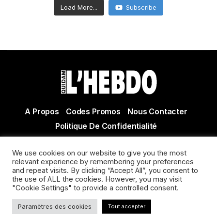
Load More...
Subscribe
A Propos
Codes Promos
Nous Contacter
Politique De Confidentialité
© Copyright 2021 Tous droits réservés Quidam Hebdo
We use cookies on our website to give you the most
Actualité Agen - Actualité en lot et Garonne - Actualité
relevant experience by remembering your preferences
Villeneuve sur Lot
and repeat visits. By clicking “Accept All”, you consent to
the use of ALL the cookies. However, you may visit
"Cookie Settings" to provide a controlled consent.
Paramètres des cookies
Tout accepter