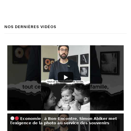
NOS DERNIÈRES VIDÉOS
𝗘𝗰𝗼𝗻𝗼𝗺𝗶𝗲 : 𝗮̀ 𝗕𝗼𝗻-𝗘𝗻𝗰𝗼𝗻𝘁𝗿𝗲, 𝗦𝗶𝗺𝗼𝗻 𝗔𝗯𝗶𝗸𝗲𝗿 𝗺𝗲𝘁
𝗹’𝗲𝘅𝗶𝗴𝗲𝗻𝗰𝗲 𝗱𝗲 𝗹𝗮 𝗽𝗵𝗼𝘁𝗼 𝗮𝘂 𝘀𝗲𝗿𝘃𝗶𝗰𝗲 𝗱𝗲𝘀 𝘀𝗼𝘂𝘃𝗲𝗻𝗶𝗿𝘀