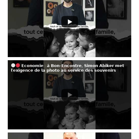
𝗘𝗰𝗼𝗻𝗼𝗺𝗶𝗲 : 𝗮̀ 𝗕𝗼𝗻-𝗘𝗻𝗰𝗼𝗻𝘁𝗿𝗲, 𝗦𝗶𝗺𝗼𝗻 𝗔𝗯𝗶𝗸𝗲𝗿 𝗺𝗲𝘁
𝗹’𝗲𝘅𝗶𝗴𝗲𝗻𝗰𝗲 𝗱𝗲 𝗹𝗮 𝗽𝗵𝗼𝘁𝗼 𝗮𝘂 𝘀𝗲𝗿𝘃𝗶𝗰𝗲 𝗱𝗲𝘀 𝘀𝗼𝘂𝘃𝗲𝗻𝗶𝗿𝘀