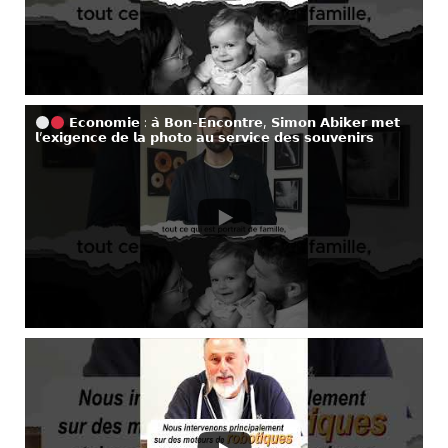
𝗘𝗰𝗼𝗻𝗼𝗺𝗶𝗲 : 𝗮̀ 𝗕𝗼𝗻-𝗘𝗻𝗰𝗼𝗻𝘁𝗿𝗲, 𝗦𝗶𝗺𝗼𝗻 𝗔𝗯𝗶𝗸𝗲𝗿 𝗺𝗲𝘁
𝗹’𝗲𝘅𝗶𝗴𝗲𝗻𝗰𝗲 𝗱𝗲 𝗹𝗮 𝗽𝗵𝗼𝘁𝗼 𝗮𝘂 𝘀𝗲𝗿𝘃𝗶𝗰𝗲 𝗱𝗲𝘀 𝘀𝗼𝘂𝘃𝗲𝗻𝗶𝗿𝘀