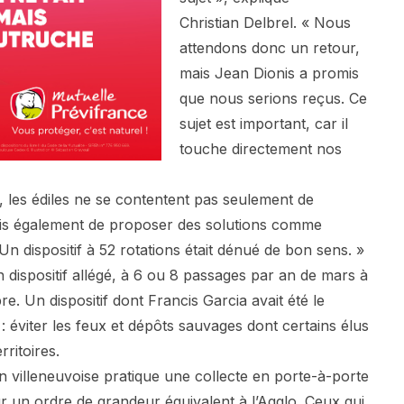
Christian Delbrel. « Nous
attendons donc un retour,
mais Jean Dionis a promis
que nous serions reçus. Ce
sujet est important, car il
touche directement nos
, les édiles ne se contentent pas seulement de
mais également de proposer des solutions comme
 Un dispositif à 52 rotations était dénué de bon sens. »
 un dispositif allégé, à 6 ou 8 passages par an de mars à
e. Un dispositif dont Francis Garcia avait été le
 : éviter les feux et dépôts sauvages dont certains élus
rritoires.
n villeneuvoise pratique une collecte en porte-à-porte
r un ordre de grandeur équivalent à l’Agglo. Ceux qui