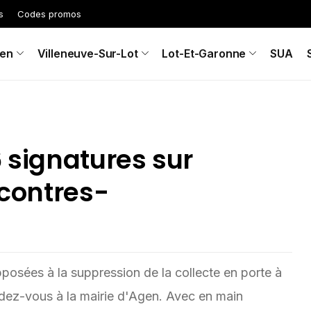
s
Codes promos
en
Villeneuve-Sur-Lot
Lot-Et-Garonne
SUA
6 signatures sur
 contres-
osées à la suppression de la collecte en porte à
dez-vous à la mairie d'Agen. Avec en main