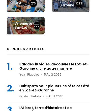
Lot-Et-
SUA
215
1023
Garonne
Villeneuve-
777
Sur-Lot
DERNIERS ARTICLES
Balades fluviales, découvrez le Lot-et-
Garonne d’une autre manière
Yoan Rigoulet
5 Août 2026
Huit spots pour piquer une tête cet été
en Lot-et-Garonne
Quidam Hebdo
4 Août 2026
L’Albret, terre d’histoire et de