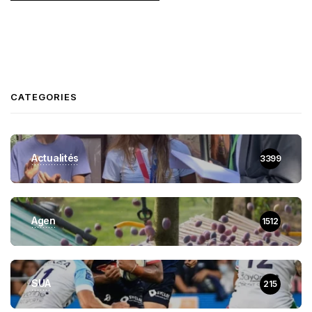
CATEGORIES
Actualités
3399
Agen
1512
SUA
215