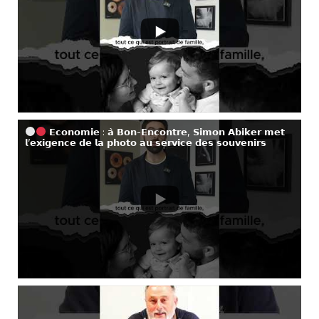
𝗘𝗰𝗼𝗻𝗼𝗺𝗶𝗲 : 𝗮̀ 𝗕𝗼𝗻-𝗘𝗻𝗰𝗼𝗻𝘁𝗿𝗲, 𝗦𝗶𝗺𝗼𝗻 𝗔𝗯𝗶𝗸𝗲𝗿 𝗺𝗲𝘁
𝗹’𝗲𝘅𝗶𝗴𝗲𝗻𝗰𝗲 𝗱𝗲 𝗹𝗮 𝗽𝗵𝗼𝘁𝗼 𝗮𝘂 𝘀𝗲𝗿𝘃𝗶𝗰𝗲 𝗱𝗲𝘀 𝘀𝗼𝘂𝘃𝗲𝗻𝗶𝗿𝘀