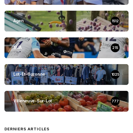
Agen
1512
SUA
215
Lot-Et-Garonne
1025
Villeneuve-Sur-Lot
777
DERNIERS ARTICLES