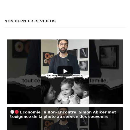
NOS DERNIÈRES VIDÉOS
𝗘𝗰𝗼𝗻𝗼𝗺𝗶𝗲 : 𝗮̀ 𝗕𝗼𝗻-𝗘𝗻𝗰𝗼𝗻𝘁𝗿𝗲, 𝗦𝗶𝗺𝗼𝗻 𝗔𝗯𝗶𝗸𝗲𝗿 𝗺𝗲𝘁
𝗹’𝗲𝘅𝗶𝗴𝗲𝗻𝗰𝗲 𝗱𝗲 𝗹𝗮 𝗽𝗵𝗼𝘁𝗼 𝗮𝘂 𝘀𝗲𝗿𝘃𝗶𝗰𝗲 𝗱𝗲𝘀 𝘀𝗼𝘂𝘃𝗲𝗻𝗶𝗿𝘀