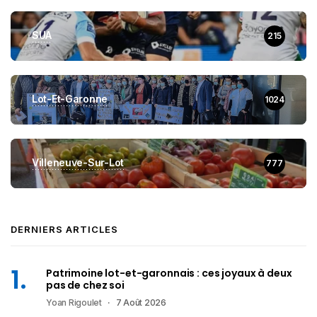
SUA
215
Lot-Et-Garonne
1024
Villeneuve-Sur-Lot
777
DERNIERS ARTICLES
Patrimoine lot-et-garonnais : ces joyaux à deux
pas de chez soi
Yoan Rigoulet
7 Août 2026