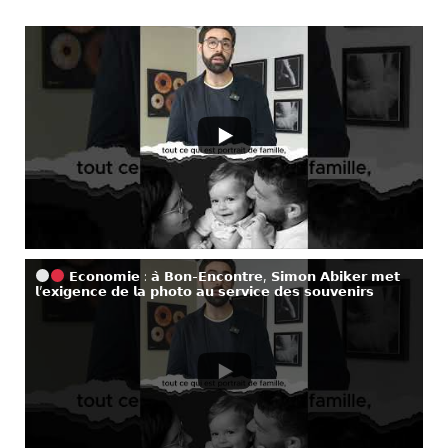
𝗘𝗰𝗼𝗻𝗼𝗺𝗶𝗲 : 𝗮̀ 𝗕𝗼𝗻-𝗘𝗻𝗰𝗼𝗻𝘁𝗿𝗲, 𝗦𝗶𝗺𝗼𝗻 𝗔𝗯𝗶𝗸𝗲𝗿 𝗺𝗲𝘁
𝗹’𝗲𝘅𝗶𝗴𝗲𝗻𝗰𝗲 𝗱𝗲 𝗹𝗮 𝗽𝗵𝗼𝘁𝗼 𝗮𝘂 𝘀𝗲𝗿𝘃𝗶𝗰𝗲 𝗱𝗲𝘀 𝘀𝗼𝘂𝘃𝗲𝗻𝗶𝗿𝘀