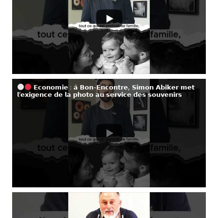
𝗘𝗰𝗼𝗻𝗼𝗺𝗶𝗲 : 𝗮̀ 𝗕𝗼𝗻-𝗘𝗻𝗰𝗼𝗻𝘁𝗿𝗲, 𝗦𝗶𝗺𝗼𝗻 𝗔𝗯𝗶𝗸𝗲𝗿 𝗺𝗲𝘁
𝗹’𝗲𝘅𝗶𝗴𝗲𝗻𝗰𝗲 𝗱𝗲 𝗹𝗮 𝗽𝗵𝗼𝘁𝗼 𝗮𝘂 𝘀𝗲𝗿𝘃𝗶𝗰𝗲 𝗱𝗲𝘀 𝘀𝗼𝘂𝘃𝗲𝗻𝗶𝗿𝘀