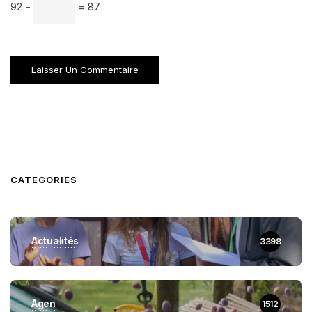
92 −
= 87
CATEGORIES
Actualités
3398
Agen
1512