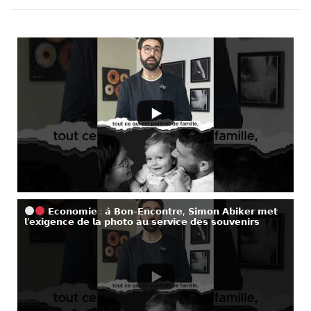
𝗘𝗰𝗼𝗻𝗼𝗺𝗶𝗲 : 𝗮̀ 𝗕𝗼𝗻-𝗘𝗻𝗰𝗼𝗻𝘁𝗿𝗲, 𝗦𝗶𝗺𝗼𝗻 𝗔𝗯𝗶𝗸𝗲𝗿 𝗺𝗲𝘁
𝗹’𝗲𝘅𝗶𝗴𝗲𝗻𝗰𝗲 𝗱𝗲 𝗹𝗮 𝗽𝗵𝗼𝘁𝗼 𝗮𝘂 𝘀𝗲𝗿𝘃𝗶𝗰𝗲 𝗱𝗲𝘀 𝘀𝗼𝘂𝘃𝗲𝗻𝗶𝗿𝘀