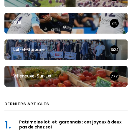
SUA
215
Lot-Et-Garonne
1024
Villeneuve-Sur-Lot
777
DERNIERS ARTICLES
Patrimoine lot-et-garonnais : ces joyaux à deux
pas de chez soi