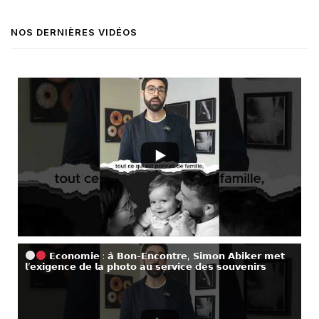
NOS DERNIÈRES VIDÉOS
𝗘𝗰𝗼𝗻𝗼𝗺𝗶𝗲 : 𝗮̀ 𝗕𝗼𝗻-𝗘𝗻𝗰𝗼𝗻𝘁𝗿𝗲, 𝗦𝗶𝗺𝗼𝗻 𝗔𝗯𝗶𝗸𝗲𝗿 𝗺𝗲𝘁
𝗹’𝗲𝘅𝗶𝗴𝗲𝗻𝗰𝗲 𝗱𝗲 𝗹𝗮 𝗽𝗵𝗼𝘁𝗼 𝗮𝘂 𝘀𝗲𝗿𝘃𝗶𝗰𝗲 𝗱𝗲𝘀 𝘀𝗼𝘂𝘃𝗲𝗻𝗶𝗿𝘀