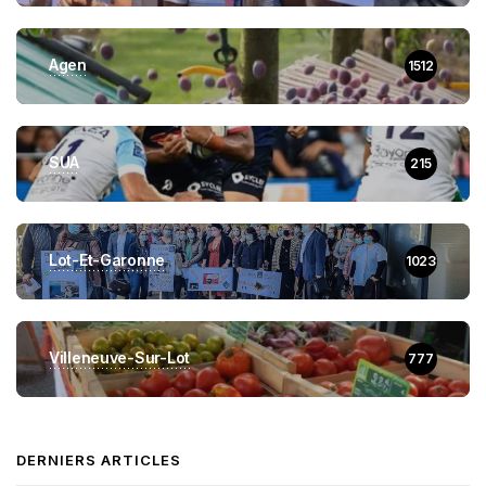
Agen
1512
SUA
215
Lot-Et-Garonne
1023
Villeneuve-Sur-Lot
777
DERNIERS ARTICLES