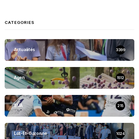
CATEGORIES
Actualités
3399
Agen
1512
SUA
215
Lot-Et-Garonne
1024