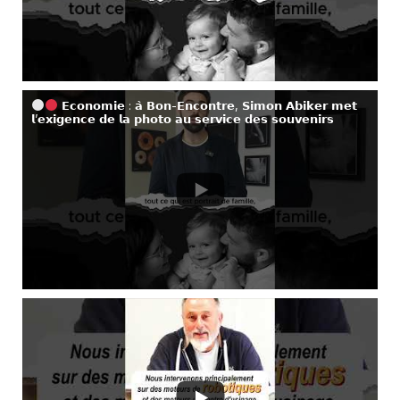
𝗘𝗰𝗼𝗻𝗼𝗺𝗶𝗲 : 𝗮̀ 𝗕𝗼𝗻-𝗘𝗻𝗰𝗼𝗻𝘁𝗿𝗲, 𝗦𝗶𝗺𝗼𝗻 𝗔𝗯𝗶𝗸𝗲𝗿 𝗺𝗲𝘁
𝗹’𝗲𝘅𝗶𝗴𝗲𝗻𝗰𝗲 𝗱𝗲 𝗹𝗮 𝗽𝗵𝗼𝘁𝗼 𝗮𝘂 𝘀𝗲𝗿𝘃𝗶𝗰𝗲 𝗱𝗲𝘀 𝘀𝗼𝘂𝘃𝗲𝗻𝗶𝗿𝘀