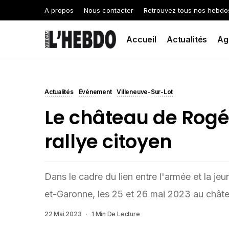
A propos
Nous contacter
Retrouvez tous nos hebdo
Accueil
Actualités
Ag
Actualités
Événement
Villeneuve-Sur-Lot
Le château de Rogé
rallye citoyen
Dans le cadre du lien entre l'armée et la je
et-Garonne, les 25 et 26 mai 2023 au châte
22 Mai 2023
1 Min De Lecture