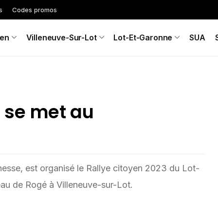
s
Codes promos
en
Villeneuve-Sur-Lot
Lot-Et-Garonne
SUA
 se met au
unesse, est organisé le Rallye citoyen 2023 du Lot-
au de Rogé à Villeneuve-sur-Lot.