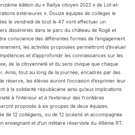
nzième édition du « Rallye citoyen 2023 » de Lot-et-
rations extérieures ». Douze équipes de collèges le
ées le vendredi de tout le 47 vont effectuer un
iers disséminés dans le parc du château de Rogé et
dre conscience des différentes formes de l’engagement
inement, les activités proposées permettront d’évaluer
ompétences et d’approfondir les connaissances sur les
nse, de la citoyenneté et du sens civique que chaque
r. Ainsi, tout au long de la journée, encadrés par des
 de réserve, les élèves auront l’occasion d’exprimer leur
nt à la solidarité républicaine ainsi qu’aux implications
eté à l’intérieur et à l’extérieur des frontières
rs seront proposés à six groupes de deux équipes.
 de 12 collégiens, ou de 12 lycéens et accompagnée
un enseignant et d’un militaire réserviste du 48ème RT.