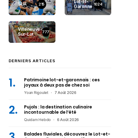
Lot-Et-
SUA
215
1024
Garonne
Villeneuve-
777
Sur-Lot
DERNIERS ARTICLES
Patrimoine lot-et-garonnais : ces
joyaux à deux pas de chez soi
Yoan Rigoulet
7 Août 2026
Pujols : la destination culinaire
incontournable de l’été
Quidam Hebdo
6 Août 2026
Balades fluviales, découvrez le Lot-et-