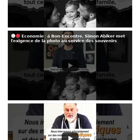
𝗘𝗰𝗼𝗻𝗼𝗺𝗶𝗲 : 𝗮̀ 𝗕𝗼𝗻-𝗘𝗻𝗰𝗼𝗻𝘁𝗿𝗲, 𝗦𝗶𝗺𝗼𝗻 𝗔𝗯𝗶𝗸𝗲𝗿 𝗺𝗲𝘁
𝗹’𝗲𝘅𝗶𝗴𝗲𝗻𝗰𝗲 𝗱𝗲 𝗹𝗮 𝗽𝗵𝗼𝘁𝗼 𝗮𝘂 𝘀𝗲𝗿𝘃𝗶𝗰𝗲 𝗱𝗲𝘀 𝘀𝗼𝘂𝘃𝗲𝗻𝗶𝗿𝘀