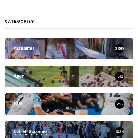
CATEGORIES
Actualités
3399
Agen
1512
SUA
215
Lot-Et-Garonne
1024