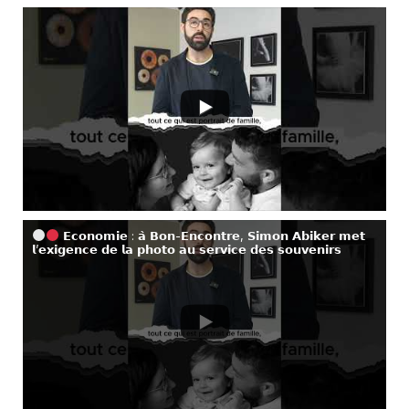
𝗘𝗰𝗼𝗻𝗼𝗺𝗶𝗲 : 𝗮̀ 𝗕𝗼𝗻-𝗘𝗻𝗰𝗼𝗻𝘁𝗿𝗲, 𝗦𝗶𝗺𝗼𝗻 𝗔𝗯𝗶𝗸𝗲𝗿 𝗺𝗲𝘁
𝗹’𝗲𝘅𝗶𝗴𝗲𝗻𝗰𝗲 𝗱𝗲 𝗹𝗮 𝗽𝗵𝗼𝘁𝗼 𝗮𝘂 𝘀𝗲𝗿𝘃𝗶𝗰𝗲 𝗱𝗲𝘀 𝘀𝗼𝘂𝘃𝗲𝗻𝗶𝗿𝘀