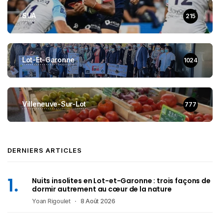
SUA
215
Lot-Et-Garonne
1024
Villeneuve-Sur-Lot
777
DERNIERS ARTICLES
Nuits insolites en Lot-et-Garonne : trois façons de
dormir autrement au cœur de la nature
Yoan Rigoulet
8 Août 2026