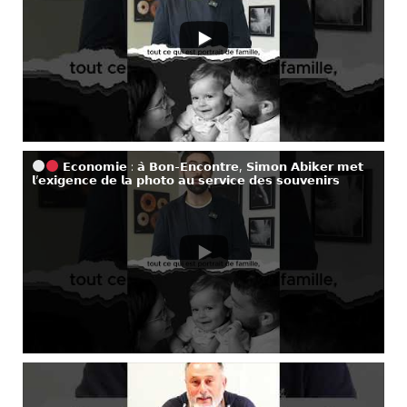
𝗘𝗰𝗼𝗻𝗼𝗺𝗶𝗲 : 𝗮̀ 𝗕𝗼𝗻-𝗘𝗻𝗰𝗼𝗻𝘁𝗿𝗲, 𝗦𝗶𝗺𝗼𝗻 𝗔𝗯𝗶𝗸𝗲𝗿 𝗺𝗲𝘁
𝗹’𝗲𝘅𝗶𝗴𝗲𝗻𝗰𝗲 𝗱𝗲 𝗹𝗮 𝗽𝗵𝗼𝘁𝗼 𝗮𝘂 𝘀𝗲𝗿𝘃𝗶𝗰𝗲 𝗱𝗲𝘀 𝘀𝗼𝘂𝘃𝗲𝗻𝗶𝗿𝘀