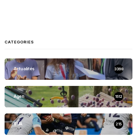
CATEGORIES
Actualités
3398
Agen
1512
SUA
215