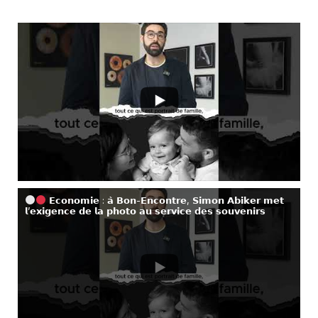
𝗘𝗰𝗼𝗻𝗼𝗺𝗶𝗲 : 𝗮̀ 𝗕𝗼𝗻-𝗘𝗻𝗰𝗼𝗻𝘁𝗿𝗲, 𝗦𝗶𝗺𝗼𝗻 𝗔𝗯𝗶𝗸𝗲𝗿 𝗺𝗲𝘁
𝗹’𝗲𝘅𝗶𝗴𝗲𝗻𝗰𝗲 𝗱𝗲 𝗹𝗮 𝗽𝗵𝗼𝘁𝗼 𝗮𝘂 𝘀𝗲𝗿𝘃𝗶𝗰𝗲 𝗱𝗲𝘀 𝘀𝗼𝘂𝘃𝗲𝗻𝗶𝗿𝘀