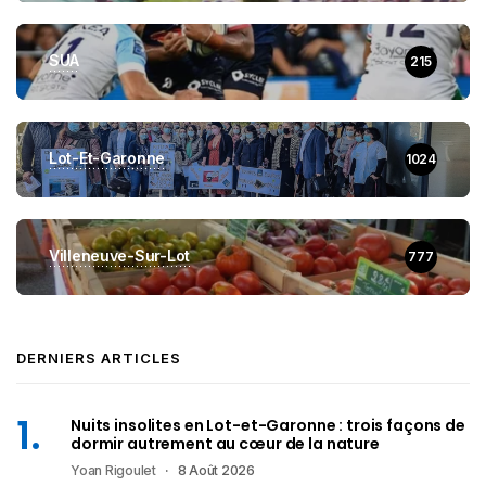
SUA
215
Lot-Et-Garonne
1024
Villeneuve-Sur-Lot
777
DERNIERS ARTICLES
Nuits insolites en Lot-et-Garonne : trois façons de
dormir autrement au cœur de la nature
Yoan Rigoulet
8 Août 2026