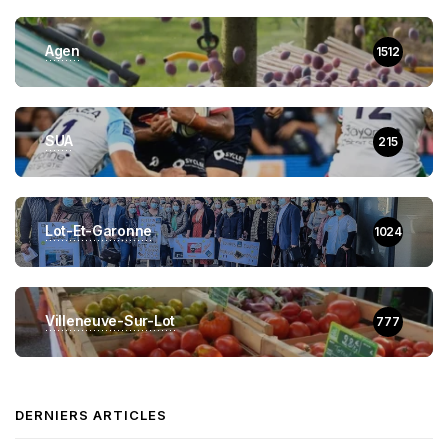
Agen
1512
SUA
215
Lot-Et-Garonne
1024
Villeneuve-Sur-Lot
777
DERNIERS ARTICLES