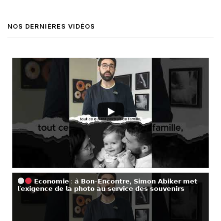
NOS DERNIÈRES VIDÉOS
𝗘𝗰𝗼𝗻𝗼𝗺𝗶𝗲 : 𝗮̀ 𝗕𝗼𝗻-𝗘𝗻𝗰𝗼𝗻𝘁𝗿𝗲, 𝗦𝗶𝗺𝗼𝗻 𝗔𝗯𝗶𝗸𝗲𝗿 𝗺𝗲𝘁
𝗹’𝗲𝘅𝗶𝗴𝗲𝗻𝗰𝗲 𝗱𝗲 𝗹𝗮 𝗽𝗵𝗼𝘁𝗼 𝗮𝘂 𝘀𝗲𝗿𝘃𝗶𝗰𝗲 𝗱𝗲𝘀 𝘀𝗼𝘂𝘃𝗲𝗻𝗶𝗿𝘀