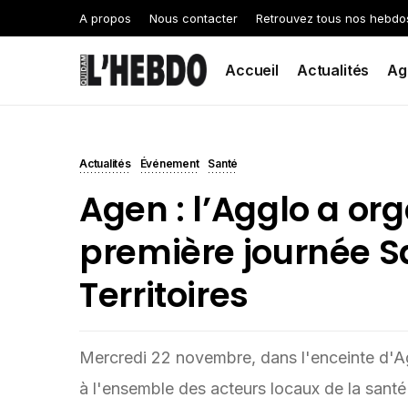
A propos
Nous contacter
Retrouvez tous nos hebdo
Accueil
Actualités
Ag
Actualités
Événement
Santé
Agen : l’Agglo a or
première journée S
Territoires
Mercredi 22 novembre, dans l'enceinte d'A
à l'ensemble des acteurs locaux de la santé