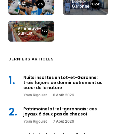
Lot-Et-
SUA
215
1024
Garonne
Villeneuve-
777
Sur-Lot
DERNIERS ARTICLES
Nuits insolites en Lot-et-Garonne :
trois façons de dormir autrement au
cœur de la nature
Yoan Rigoulet
8 Août 2026
Patrimoine lot-et-garonnais : ces
joyaux à deux pas de chez soi
Yoan Rigoulet
7 Août 2026