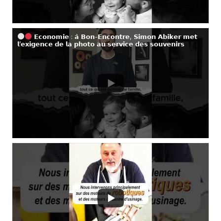
𝗘𝗰𝗼𝗻𝗼𝗺𝗶𝗲 : 𝗮̀ 𝗕𝗼𝗻-𝗘𝗻𝗰𝗼𝗻𝘁𝗿𝗲, 𝗦𝗶𝗺𝗼𝗻 𝗔𝗯𝗶𝗸𝗲𝗿 𝗺𝗲𝘁
𝗹’𝗲𝘅𝗶𝗴𝗲𝗻𝗰𝗲 𝗱𝗲 𝗹𝗮 𝗽𝗵𝗼𝘁𝗼 𝗮𝘂 𝘀𝗲𝗿𝘃𝗶𝗰𝗲 𝗱𝗲𝘀 𝘀𝗼𝘂𝘃𝗲𝗻𝗶𝗿𝘀