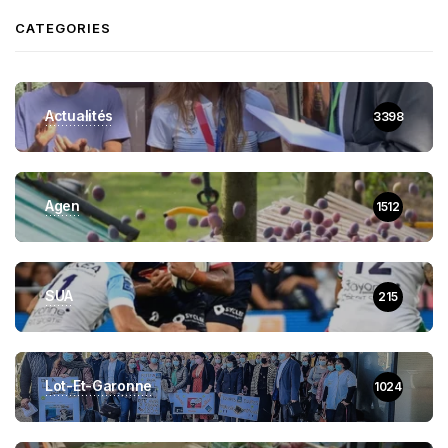
CATEGORIES
Actualités
3398
Agen
1512
SUA
215
Lot-Et-Garonne
1024