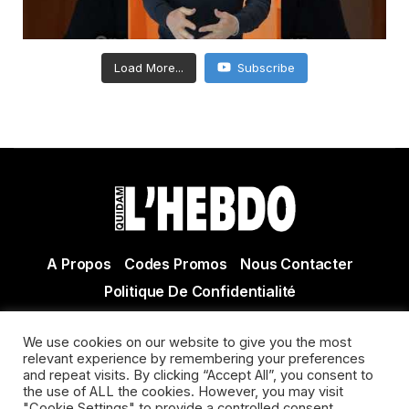
Load More...
Subscribe
A Propos
Codes Promos
Nous Contacter
Politique De Confidentialité
© Copyright 2021 Tous droits réservés Quidam Hebdo
We use cookies on our website to give you the most
Actualité Agen - Actualité en lot et Garonne - Actualité
relevant experience by remembering your preferences
Villeneuve sur Lot
and repeat visits. By clicking “Accept All”, you consent to
the use of ALL the cookies. However, you may visit
"Cookie Settings" to provide a controlled consent.