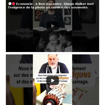
𝗘𝗰𝗼𝗻𝗼𝗺𝗶𝗲 : 𝗮̀ 𝗕𝗼𝗻-𝗘𝗻𝗰𝗼𝗻𝘁𝗿𝗲, 𝗦𝗶𝗺𝗼𝗻 𝗔𝗯𝗶𝗸𝗲𝗿 𝗺𝗲𝘁
𝗹’𝗲𝘅𝗶𝗴𝗲𝗻𝗰𝗲 𝗱𝗲 𝗹𝗮 𝗽𝗵𝗼𝘁𝗼 𝗮𝘂 𝘀𝗲𝗿𝘃𝗶𝗰𝗲 𝗱𝗲𝘀 𝘀𝗼𝘂𝘃𝗲𝗻𝗶𝗿𝘀