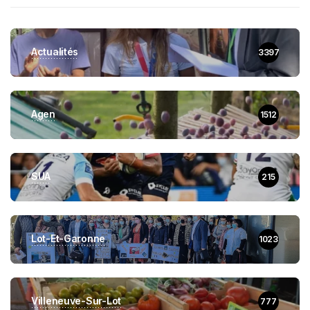
Actualités
3397
Agen
1512
SUA
215
Lot-Et-Garonne
1023
Villeneuve-Sur-Lot
777