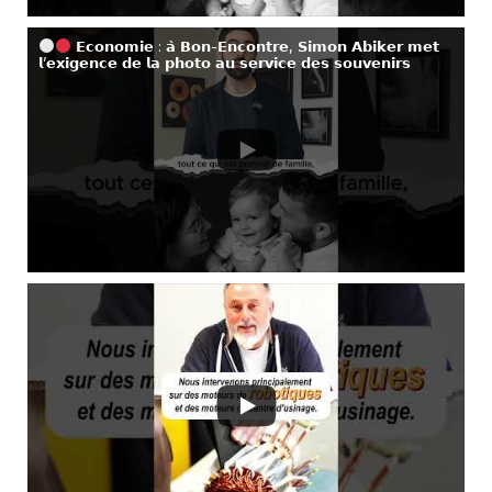
𝗘𝗰𝗼𝗻𝗼𝗺𝗶𝗲 : 𝗮̀ 𝗕𝗼𝗻-𝗘𝗻𝗰𝗼𝗻𝘁𝗿𝗲, 𝗦𝗶𝗺𝗼𝗻 𝗔𝗯𝗶𝗸𝗲𝗿 𝗺𝗲𝘁
𝗹’𝗲𝘅𝗶𝗴𝗲𝗻𝗰𝗲 𝗱𝗲 𝗹𝗮 𝗽𝗵𝗼𝘁𝗼 𝗮𝘂 𝘀𝗲𝗿𝘃𝗶𝗰𝗲 𝗱𝗲𝘀 𝘀𝗼𝘂𝘃𝗲𝗻𝗶𝗿𝘀