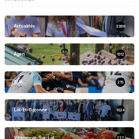
Actualités
3399
Agen
1512
SUA
215
Lot-Et-Garonne
1024
Villeneuve-Sur-Lot
777