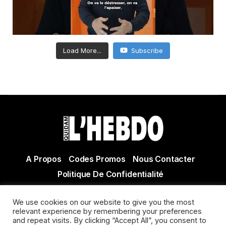
Load More...
Subscribe
A Propos
Codes Promos
Nous Contacter
Politique De Confidentialité
© Copyright 2021 Tous droits réservés Quidam Hebdo
We use cookies on our website to give you the most
Actualité Agen - Actualité en lot et Garonne - Actualité
relevant experience by remembering your preferences
Villeneuve sur Lot
and repeat visits. By clicking “Accept All”, you consent to