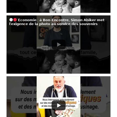
𝗘𝗰𝗼𝗻𝗼𝗺𝗶𝗲 : 𝗮̀ 𝗕𝗼𝗻-𝗘𝗻𝗰𝗼𝗻𝘁𝗿𝗲, 𝗦𝗶𝗺𝗼𝗻 𝗔𝗯𝗶𝗸𝗲𝗿 𝗺𝗲𝘁
𝗹’𝗲𝘅𝗶𝗴𝗲𝗻𝗰𝗲 𝗱𝗲 𝗹𝗮 𝗽𝗵𝗼𝘁𝗼 𝗮𝘂 𝘀𝗲𝗿𝘃𝗶𝗰𝗲 𝗱𝗲𝘀 𝘀𝗼𝘂𝘃𝗲𝗻𝗶𝗿𝘀