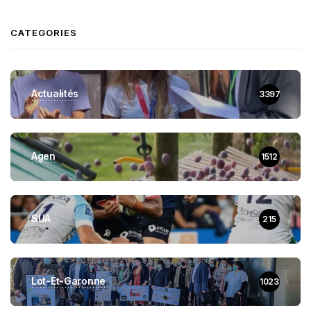
CATEGORIES
Actualités
3397
Agen
1512
SUA
215
Lot-Et-Garonne
1023