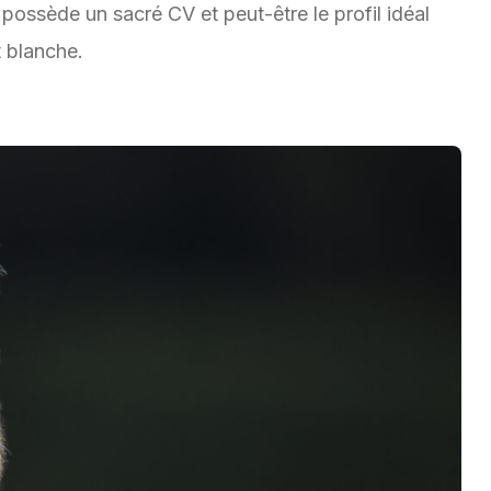
possède un sacré CV et peut-être le profil idéal
t blanche.