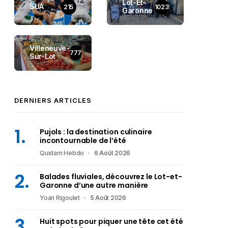
Lot-Et-
SUA
215
1023
Garonne
Villeneuve-
777
Sur-Lot
DERNIERS ARTICLES
Pujols : la destination culinaire
incontournable de l’été
Quidam Hebdo
6 Août 2026
Balades fluviales, découvrez le Lot-et-
Garonne d’une autre manière
Yoan Rigoulet
5 Août 2026
Huit spots pour piquer une tête cet été