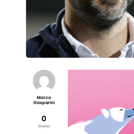
Marco
Gasparini
0
Shares