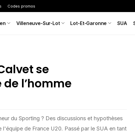
s
Codes promos
en
Villeneuve-Sur-Lot
Lot-Et-Garonne
SUA
Calvet se
ge de l’homme
aîneur du Sporting ? Des discussions et hypothèses
 l'équipe de France U20. Passé par le SUA en tant