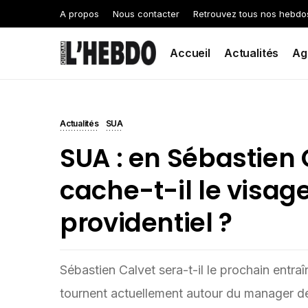
A propos
Nous contacter
Retrouvez tous nos hebdo
Accueil
Actualités
Ag
Actualités
SUA
SUA : en Sébastien 
cache-t-il le visa
providentiel ?
Sébastien Calvet sera-t-il le prochain entr
tournent actuellement autour du manager de